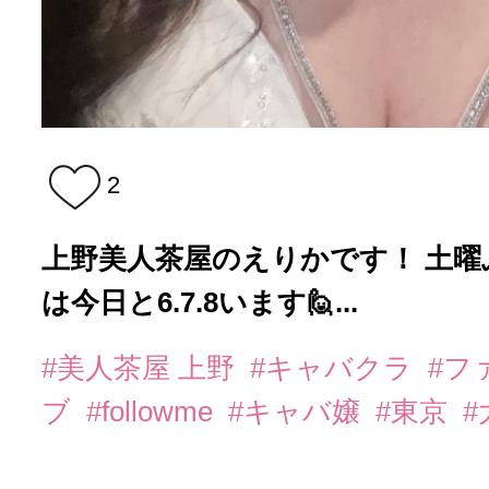
2
上野美人茶屋のえりかです！ 土曜
は今日と6.7.8います🙋...
#美人茶屋 上野
#キャバクラ
#フ
ブ
#followme
#キャバ嬢
#東京
#