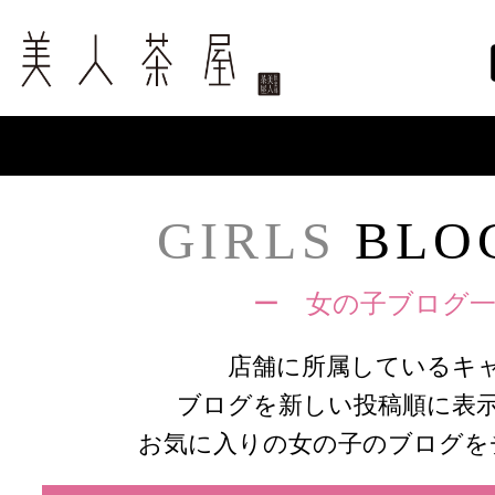
GIRLS
BLOG
ー 女の子ブログ一
店舗に所属しているキ
ブログを新しい投稿順に表
お気に入りの女の子のブログを