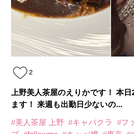
2
上野美人茶屋のえりかです！ 本日
ます！ 来週も出勤日少ないの...
#美人茶屋 上野
#キャバクラ
#フ